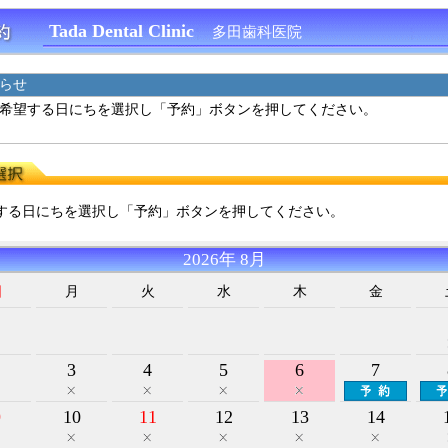
Tada Dental Clinic
多田歯科医院
らせ
希望する日にちを選択し「予約」ボタンを押してください。
する日にちを選択し「予約」ボタンを押してください。
2026年 8月
日
月
火
水
木
金
2
3
4
5
6
7
9
10
11
12
13
14