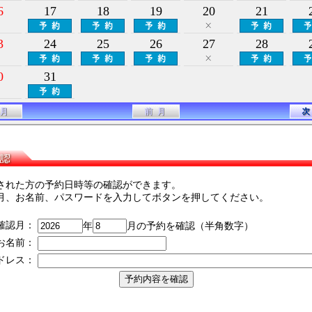
6
17
18
19
20
21
3
24
25
26
27
28
0
31
された方の予約日時等の確認ができます。
月、お名前、パスワードを入力してボタンを押してください。
確認月：
年
月の予約を確認（半角数字）
お名前：
ドレス：