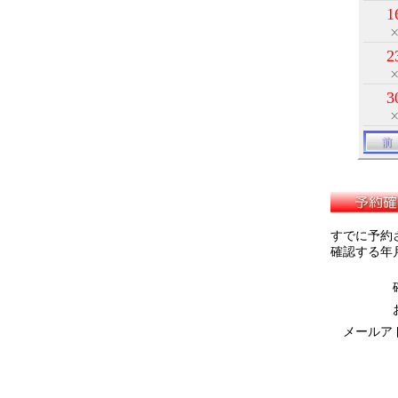
1
2
3
すでに予約
確認する年
メールア