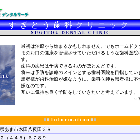
すぎとう歯科クリニック
S U G I T O U
D E N T A L
C L I N I C
最初は治療から始まるかもしれません、でもホームドク
まのお口の健康を管理させていただけるような歯科医院
す。
歯科の疾患は予防できるものがほとんどです。
将来は予防を診療のメインとする歯科医院を目指してい
患者様が歯科治療が嫌なように、歯科医師も患者様に不
嫌なのです。
互いに気持ち良く予防をしていきたいと考えています。
～
■
■
I n f o r m a t i o n
■
■
県あま市木田八反田３８
２（４４５）６７８９