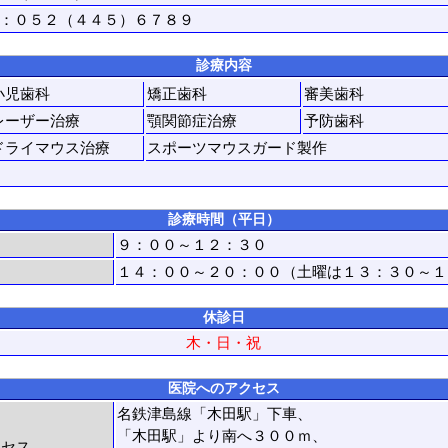
：０５２（４４５）６７８９
診療内容
小児歯科
矯正歯科
審美歯科
レーザー治療
顎関節症治療
予防歯科
ドライマウス治療
スポーツマウスガード製作
診療時間（平日）
９：００～１２：３０
１４：００～２０：００（土曜は１３：３０～１
休診日
木・日・祝
医院へのアクセス
名鉄津島線「木田駅」下車、
「木田駅」より南へ３００ｍ、
クセス