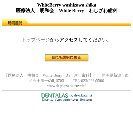
WhiteBerry washizawa shika
医療法人 明和会 White Berry わしざわ歯科
トップページ
からアクセスしてください。
【医療法人 明和会 White Berry わしざわ歯科】 新潟県新潟市西
区五十嵐一の町6705 TEL:025(263)5500
www.dr-plaza.net/nwdc/