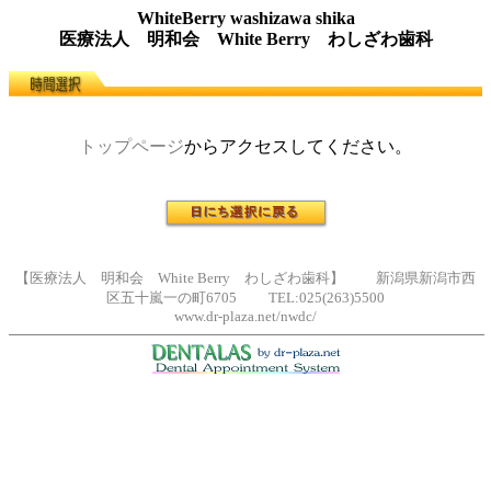
WhiteBerry washizawa shika
医療法人 明和会 White Berry わしざわ歯科
トップページ
からアクセスしてください。
【医療法人 明和会 White Berry わしざわ歯科】 新潟県新潟市西
区五十嵐一の町6705 TEL:025(263)5500
www.dr-plaza.net/nwdc/