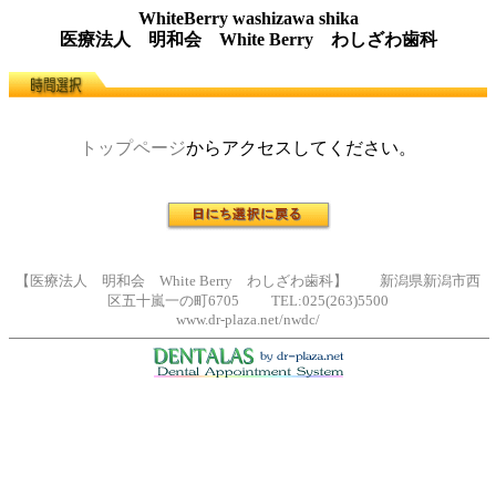
WhiteBerry washizawa shika
医療法人 明和会 White Berry わしざわ歯科
トップページ
からアクセスしてください。
【医療法人 明和会 White Berry わしざわ歯科】 新潟県新潟市西
区五十嵐一の町6705 TEL:025(263)5500
www.dr-plaza.net/nwdc/