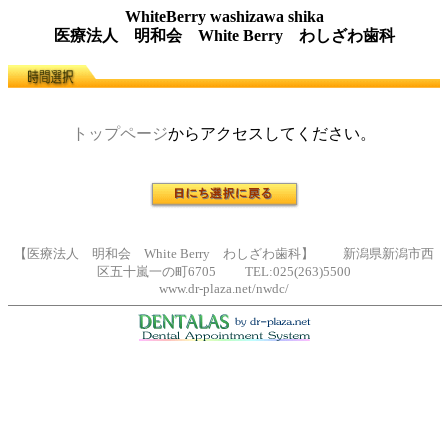
WhiteBerry washizawa shika
医療法人 明和会 White Berry わしざわ歯科
トップページ
からアクセスしてください。
【医療法人 明和会 White Berry わしざわ歯科】 新潟県新潟市西
区五十嵐一の町6705 TEL:025(263)5500
www.dr-plaza.net/nwdc/