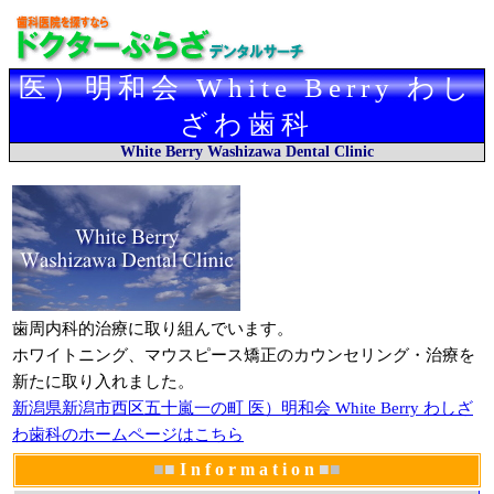
医）明和会 White Berry わし
ざわ歯科
White Berry Washizawa Dental Clinic
歯周内科的治療に取り組んでいます。
ホワイトニング、マウスピース矯正のカウンセリング・治療を
新たに取り入れました。
新潟県新潟市西区五十嵐一の町 医）明和会 White Berry わしざ
わ歯科のホームページはこちら
■
■
I n f o r m a t i o n
■
■