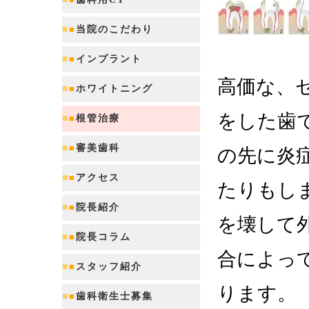
■
■
当院のこだわり
■
■
インプラント
高価な、
■
■
ホワイトニング
をした歯
■
■
根管治療
■
■
審美歯科
の先に炎
■
■
アクセス
たりもし
■
■
院長紹介
を壊して
■
■
院長コラム
合によっ
■
■
スタッフ紹介
ります。
■
■
歯科衛生士募集