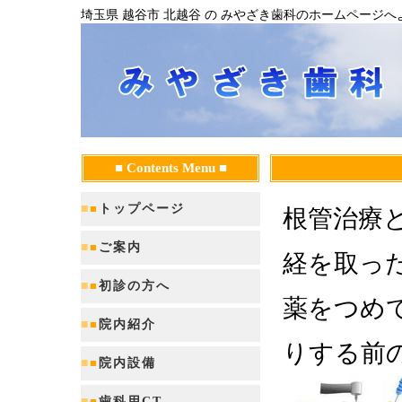
埼玉県 越谷市 北越谷 の みやざき歯科のホームページへ
■ Contents Menu ■
■
■
トップページ
根管治療
■
■
ご案内
経を取っ
■
■
初診の方へ
薬をつめ
■
■
院内紹介
りする前
■
■
院内設備
■
■
歯科用CT