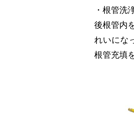
・根管洗
後根管内
れいにな
根管充填