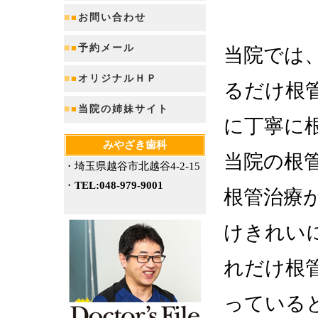
■
■
お問い合わせ
■
■
予約メール
当院では
■
■
オリジナルＨＰ
るだけ根
■
■
当院の姉妹サイト
に丁寧に
みやざき歯科
当院の根
・埼玉県越谷市北越谷4-2-15
・
TEL:048-979-9001
根管治療
けきれい
れだけ根
っている