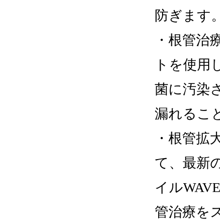
防ぎます
・根管治
トを使用
菌に汚染
漏れるこ
・根管拡
て、最新
イルWAV
管治療を