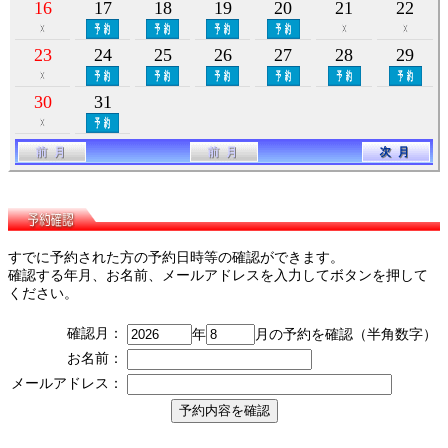
16
17
18
19
20
21
22
23
24
25
26
27
28
29
30
31
すでに予約された方の予約日時等の確認ができます。
確認する年月、お名前、メールアドレスを入力してボタンを押して
ください。
確認月：
年
月の予約を確認（半角数字）
お名前：
メールアドレス：