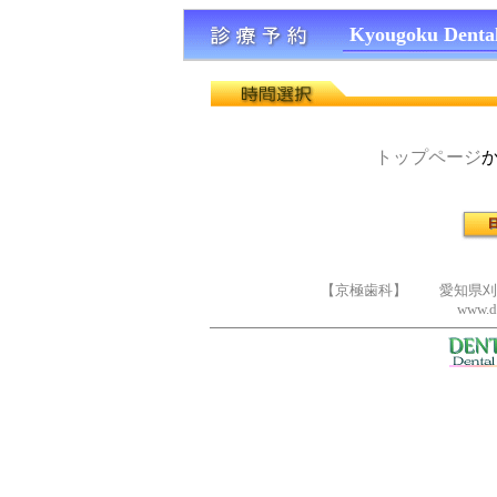
Kyougoku Dental
トップページ
【京極歯科】 愛知県刈谷市広
www.dr