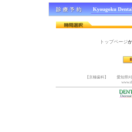
Kyougoku Dental
トップページ
【京極歯科】 愛知県刈谷市広
www.dr