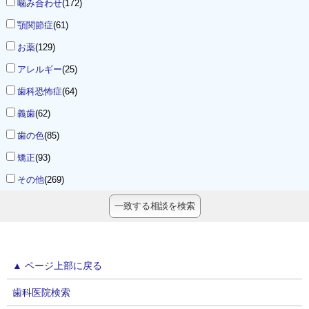
噛み合わせ
(172)
顎関節症
(61)
お薬
(129)
アレルギー
(25)
歯科恐怖症
(64)
義歯
(62)
歯の色
(85)
矯正
(93)
その他
(269)
▲ ページ上部に戻る
歯科医院検索