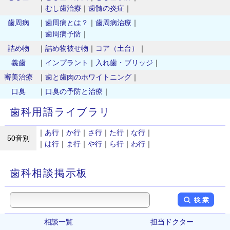
｜
むし歯治療
｜
歯髄の炎症
｜
歯周病
｜
歯周病とは？
｜
歯周病治療
｜
｜
歯周病予防
｜
詰め物
｜
詰め物被せ物
｜
コア（土台）
｜
義歯
｜
インプラント
｜
入れ歯・ブリッジ
｜
審美治療
｜
歯と歯肉のホワイトニング
｜
口臭
｜
口臭の予防と治療
｜
歯科用語ライブラリ
｜
あ行
｜
か行
｜
さ行
｜
た行
｜
な行
｜
50音別
｜
は行
｜
ま行
｜
や行
｜
ら行
｜
わ行
｜
歯科相談掲示板
相談一覧
担当ドクター