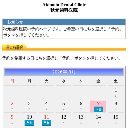
Akimoto Dental Clinic
秋元歯科医院
お知らせ
秋元歯科医院の予約ページです。ご希望の日にちを選択し「予約」
ボタンを押してください。
予約を希望する日にちを選択し「予約」ボタンを押してください。
2026年 8月
日
月
火
水
木
金
土
1
2
3
4
5
6
7
8
9
10
11
12
13
14
15